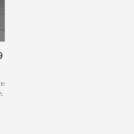
9
ただ
た