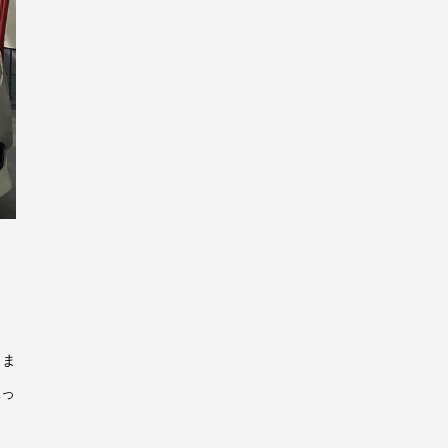
きま
承っ