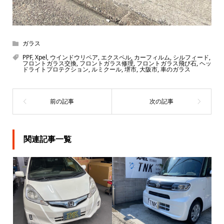
ガラス
PPF
,
Xpel
,
ウインドウリペア
,
エクスペル
,
カーフィルム
,
シルフィード
,
フロントガラス交換
,
フロントガラス修理
,
フロントガラス飛び石
,
ヘッ
ドライトプロテクション
,
ルミクール
,
堺市
,
大阪市
,
車のガラス
関連記事一覧