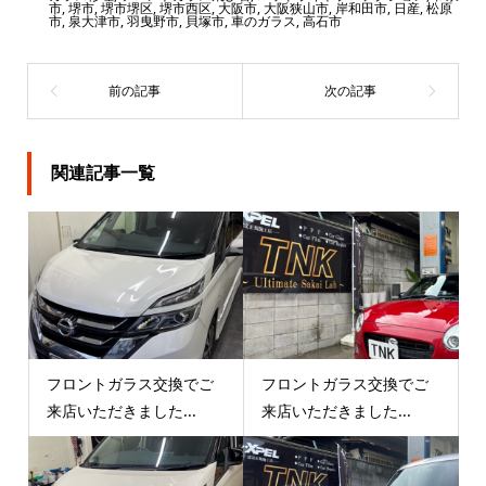
市
,
堺市
,
堺市堺区
,
堺市西区
,
大阪市
,
大阪狭山市
,
岸和田市
,
日産
,
松原
市
,
泉大津市
,
羽曳野市
,
貝塚市
,
車のガラス
,
高石市
関連記事一覧
フロントガラス交換でご
フロントガラス交換でご
来店いただきました...
来店いただきました...