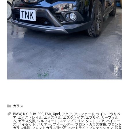
ガラス
BMW
,
NX
,
PHV
,
PPF
,
TNK
,
Xpel
,
アクア
,
アルファード
,
ウインドウリペ
ア
,
エクストレイル
,
エクスペル
,
エスクァイア
,
エブリイ
,
カーフィル
ム
,
ガラス交換
,
シルフィード
,
ステップワゴン
,
タント
,
ノア
,
ハイエー
ス
,
ハイゼット
,
ハリアー
,
フィールダー
,
フロントガラス交換
,
フロント
ガラス修理
,
フロントガラス飛び石
,
ヘッドライトプロテクション
,
和泉