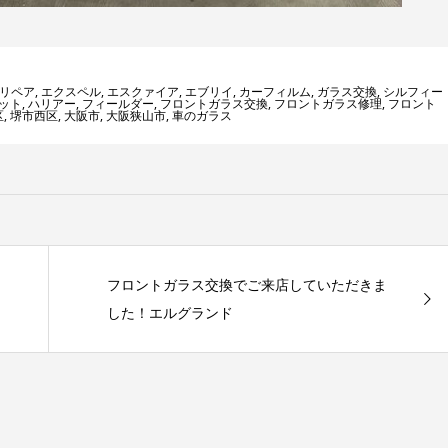
リペア
,
エクスペル
,
エスクァイア
,
エブリイ
,
カーフィルム
,
ガラス交換
,
シルフィー
ット
,
ハリアー
,
フィールダー
,
フロントガラス交換
,
フロントガラス修理
,
フロント
区
,
堺市西区
,
大阪市
,
大阪狭山市
,
車のガラス
フロントガラス交換でご来店していただきま
した！エルグランド