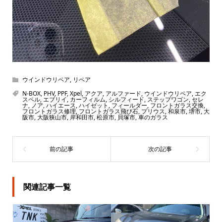
ウインドウリペア
,
リペア
N-BOX
,
PHV
,
PPF
,
Xpel
,
アクア
,
アルファード
,
ウインドウリペア
,
エク
スペル
,
エブリイ
,
カーフィルム
,
シルフィード
,
ステップワゴン
,
セレ
ナ
,
ノア
,
ハイエース
,
ハイゼット
,
フィールダー
,
フロントガラス交換
,
フロントガラス修理
,
フロントガラス飛び石
,
プリウス
,
和泉市
,
堺市
,
大
阪市
,
大阪狭山市
,
岸和田市
,
松原市
,
貝塚市
,
車のガラス
関連記事一覧