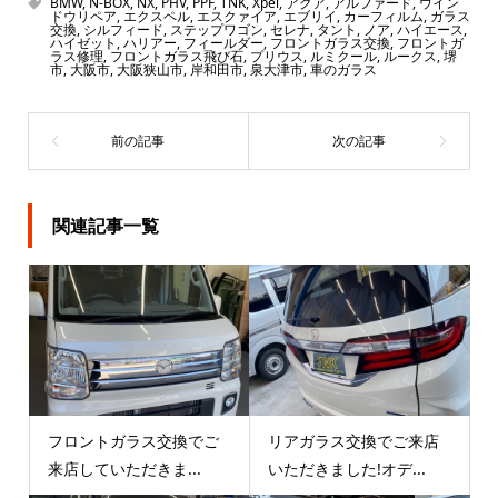
BMW
,
N-BOX
,
NX
,
PHV
,
PPF
,
TNK
,
Xpel
,
アクア
,
アルファード
,
ウイン
ドウリペア
,
エクスペル
,
エスクァイア
,
エブリイ
,
カーフィルム
,
ガラス
交換
,
シルフィード
,
ステップワゴン
,
セレナ
,
タント
,
ノア
,
ハイエース
,
ハイゼット
,
ハリアー
,
フィールダー
,
フロントガラス交換
,
フロントガ
ラス修理
,
フロントガラス飛び石
,
プリウス
,
ルミクール
,
ルークス
,
堺
市
,
大阪市
,
大阪狭山市
,
岸和田市
,
泉大津市
,
車のガラス
関連記事一覧
フロントガラス交換でご
リアガラス交換でご来店
来店していただきま...
いただきました!オデ...