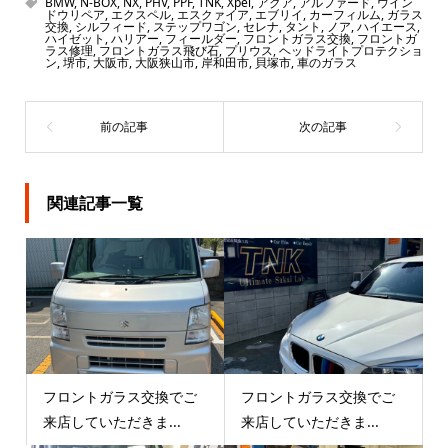
BMW
,
N-BOX
,
NX
,
PHV
,
PPF
,
TNK
,
Xpel
,
アクア
,
アルファード
,
ウイン
ドウリペア
,
エクスペル
,
エスクァイア
,
エブリイ
,
カーフィルム
,
ガラス
交換
,
シルフィード
,
ステップワゴン
,
セレナ
,
タント
,
ノア
,
ハイエース
,
ハイゼット
,
ハリアー
,
フィールダー
,
フロントガラス交換
,
フロントガ
ラス修理
,
フロントガラス飛び石
,
プリウス
,
ヘッドライトプロテクショ
ン
,
堺市
,
大阪市
,
大阪狭山市
,
岸和田市
,
貝塚市
,
車のガラス
関連記事一覧
フロントガラス交換でご
フロントガラス交換でご
来店していただきま...
来店していただきま...