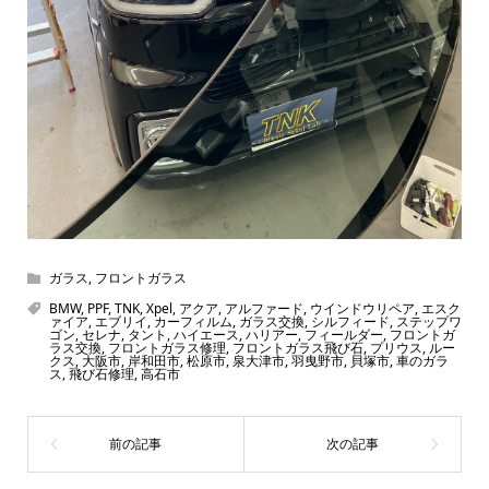
ガラス
,
フロントガラス
BMW
,
PPF
,
TNK
,
Xpel
,
アクア
,
アルファード
,
ウインドウリペア
,
エスク
ァイア
,
エブリイ
,
カーフィルム
,
ガラス交換
,
シルフィード
,
ステップワ
ゴン
,
セレナ
,
タント
,
ハイエース
,
ハリアー
,
フィールダー
,
フロントガ
ラス交換
,
フロントガラス修理
,
フロントガラス飛び石
,
プリウス
,
ルー
クス
,
大阪市
,
岸和田市
,
松原市
,
泉大津市
,
羽曳野市
,
貝塚市
,
車のガラ
ス
,
飛び石修理
,
高石市