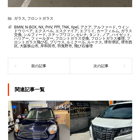
ガラス
,
フロントガラス
BMW
,
N-BOX
,
NX
,
PHV
,
PPF
,
TNK
,
Xpel
,
アクア
,
アルファード
,
ウイン
ドウリペア
,
エクスペル
,
エスクァイア
,
エブリイ
,
カーフィルム
,
ガラス
交換
,
シルフィード
,
ステップワゴン
,
セレナ
,
タント
,
ノア
,
ハイゼット
,
ハリアー
,
フィールダー
,
フロントガラス交換
,
フロントガラス修理
,
フ
ロントガラス飛び石
,
プリウス
,
ルミクール
,
ルークス
,
堺市堺区
,
堺市西
区
,
大阪狭山市
,
岸和田市
,
羽曳野市
,
飛び石修理
関連記事一覧