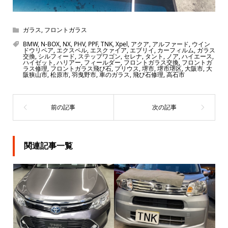
ガラス
,
フロントガラス
BMW
,
N-BOX
,
NX
,
PHV
,
PPF
,
TNK
,
Xpel
,
アクア
,
アルファード
,
ウイン
ドウリペア
,
エクスペル
,
エスクァイア
,
エブリイ
,
カーフィルム
,
ガラス
交換
,
シルフィード
,
ステップワゴン
,
セレナ
,
タント
,
ノア
,
ハイエース
,
ハイゼット
,
ハリアー
,
フィールダー
,
フロントガラス交換
,
フロントガ
ラス修理
,
フロントガラス飛び石
,
プリウス
,
堺市
,
堺市堺区
,
大阪市
,
大
阪狭山市
,
松原市
,
羽曳野市
,
車のガラス
,
飛び石修理
,
高石市
関連記事一覧