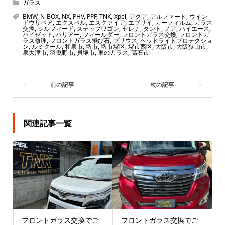
ガラス
BMW
,
N-BOX
,
NX
,
PHV
,
PPF
,
TNK
,
Xpel
,
アクア
,
アルファード
,
ウイン
ドウリペア
,
エクスペル
,
エスクァイア
,
エブリイ
,
カーフィルム
,
ガラス
交換
,
シルフィード
,
ステップワゴン
,
セレナ
,
タント
,
ノア
,
ハイエース
,
ハイゼット
,
ハリアー
,
フィールダー
,
フロントガラス交換
,
フロントガ
ラス修理
,
フロントガラス飛び石
,
プリウス
,
ヘッドライトプロテクショ
ン
,
ルミクール
,
和泉市
,
堺市
,
堺市堺区
,
堺市西区
,
大阪市
,
大阪狭山市
,
泉大津市
,
羽曳野市
,
貝塚市
,
車のガラス
,
高石市
関連記事一覧
フロントガラス交換でご
フロントガラス交換でご