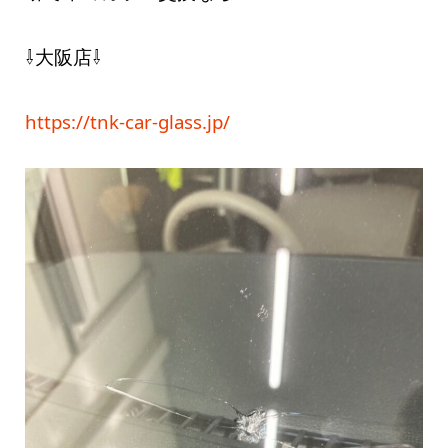
⇩大阪店⇩
https://tnk-car-glass.jp/