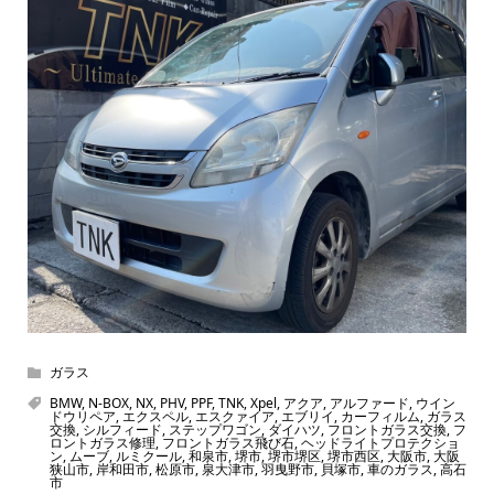
ガラス
BMW
,
N-BOX
,
NX
,
PHV
,
PPF
,
TNK
,
Xpel
,
アクア
,
アルファード
,
ウイン
ドウリペア
,
エクスペル
,
エスクァイア
,
エブリイ
,
カーフィルム
,
ガラス
交換
,
シルフィード
,
ステップワゴン
,
ダイハツ
,
フロントガラス交換
,
フ
ロントガラス修理
,
フロントガラス飛び石
,
ヘッドライトプロテクショ
ン
,
ムーブ
,
ルミクール
,
和泉市
,
堺市
,
堺市堺区
,
堺市西区
,
大阪市
,
大阪
狭山市
,
岸和田市
,
松原市
,
泉大津市
,
羽曳野市
,
貝塚市
,
車のガラス
,
高石
市