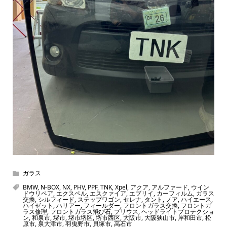
ガラス
BMW
,
N-BOX
,
NX
,
PHV
,
PPF
,
TNK
,
Xpel
,
アクア
,
アルファード
,
ウイン
ドウリペア
,
エクスペル
,
エスクァイア
,
エブリイ
,
カーフィルム
,
ガラス
交換
,
シルフィード
,
ステップワゴン
,
セレナ
,
タント
,
ノア
,
ハイエース
,
ハイゼット
,
ハリアー
,
フィールダー
,
フロントガラス交換
,
フロントガ
ラス修理
,
フロントガラス飛び石
,
プリウス
,
ヘッドライトプロテクショ
ン
,
和泉市
,
堺市
,
堺市堺区
,
堺市西区
,
大阪市
,
大阪狭山市
,
岸和田市
,
松
原市
,
泉大津市
,
羽曳野市
,
貝塚市
,
高石市