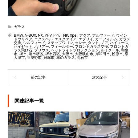
ガラス
BMW
,
N-BOX
,
NX
,
PHV
,
PPF
,
TNK
,
Xpel
,
アクア
,
アルファード
,
ウイン
ドウリペア
,
エクスペル
,
エスクァイア
,
エブリイ
,
カーフィルム
,
ガラス
交換
,
シルフィード
,
ステップワゴン
,
セレナ
,
タント
,
ノア
,
ハイエース
,
ハイゼット
,
ハリアー
,
フィールダー
,
フロントガラス交換
,
フロントガ
ラス飛び石
,
プリウス
,
ヘッドライトプロテクション
,
ルミクール
,
和泉
市
,
堺市
,
堺市堺区
,
堺市西区
,
大阪市
,
大阪狭山市
,
岸和田市
,
松原市
,
泉
大津市
,
羽曳野市
,
貝塚市
,
車のガラス
,
高石市
関連記事一覧