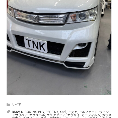
リペア
BMW
,
N-BOX
,
NX
,
PHV
,
PPF
,
TNK
,
Xpel
,
アクア
,
アルファード
,
ウイン
ドウリペア
,
エクスペル
,
エスクァイア
,
エブリイ
,
カーフィルム
,
ガラス