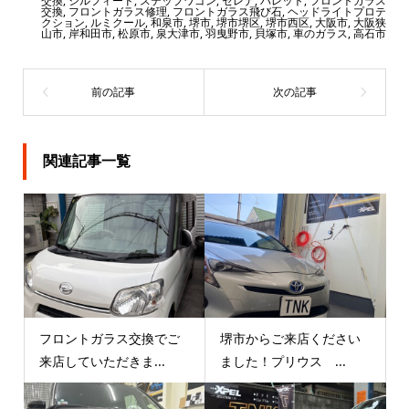
交換
,
シルフィード
,
ステップワゴン
,
セレナ
,
パレット
,
フロントガラス
交換
,
フロントガラス修理
,
フロントガラス飛び石
,
ヘッドライトプロテ
クション
,
ルミクール
,
和泉市
,
堺市
,
堺市堺区
,
堺市西区
,
大阪市
,
大阪狭
山市
,
岸和田市
,
松原市
,
泉大津市
,
羽曳野市
,
貝塚市
,
車のガラス
,
高石市
関連記事一覧
フロントガラス交換でご
堺市からご来店ください
来店していただきま...
ました！プリウス ...