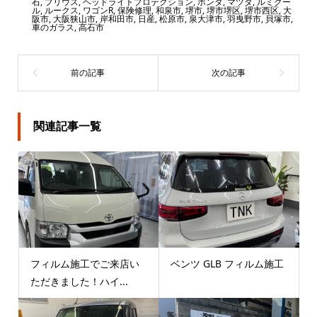
石
,
プリウス
,
ヘッドライトプロテクション
,
ホンダ
,
マツダ
,
ルミクー
ル
,
ルークス
,
ワゴンR
,
保険修理
,
和泉市
,
堺市
,
堺市堺区
,
堺市西区
,
大
阪市
,
大阪狭山市
,
岸和田市
,
日産
,
松原市
,
泉大津市
,
羽曳野市
,
貝塚市
,
車のガラス
,
高石市
関連記事一覧
フィルム施工でご来店い
ベンツ GLB フィルム施工
ただきました！ハイ...