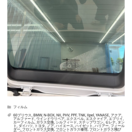
フィルム
60プリウス
,
BMW
,
N-BOX
,
NX
,
PHV
,
PPF
,
TNK
,
Xpel
,
YANASE
,
アクア
,
アルファード
,
ウインドウリペア
,
エクスペル
,
エスクァイア
,
エブリイ
,
カーフィルム
,
ガラス交換
,
シルフィード
,
ステップワゴン
,
セレナ
,
タン
ト
,
ダイハツ
,
トヨタ
,
ノア
,
ハイエース
,
ハイゼット
,
ハリアー
,
フィール
ダー
,
フロントガラス交換
,
フロントガラス修理
,
フロントガラス飛び