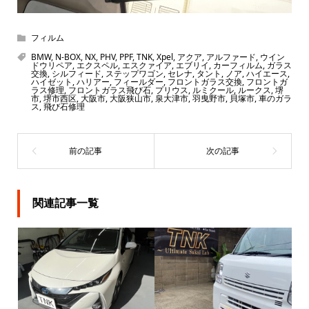
フィルム
BMW
,
N-BOX
,
NX
,
PHV
,
PPF
,
TNK
,
Xpel
,
アクア
,
アルファード
,
ウイン
ドウリペア
,
エクスペル
,
エスクァイア
,
エブリイ
,
カーフィルム
,
ガラス
交換
,
シルフィード
,
ステップワゴン
,
セレナ
,
タント
,
ノア
,
ハイエース
,
ハイゼット
,
ハリアー
,
フィールダー
,
フロントガラス交換
,
フロントガ
ラス修理
,
フロントガラス飛び石
,
プリウス
,
ルミクール
,
ルークス
,
堺
市
,
堺市西区
,
大阪市
,
大阪狭山市
,
泉大津市
,
羽曳野市
,
貝塚市
,
車のガラ
ス
,
飛び石修理
関連記事一覧